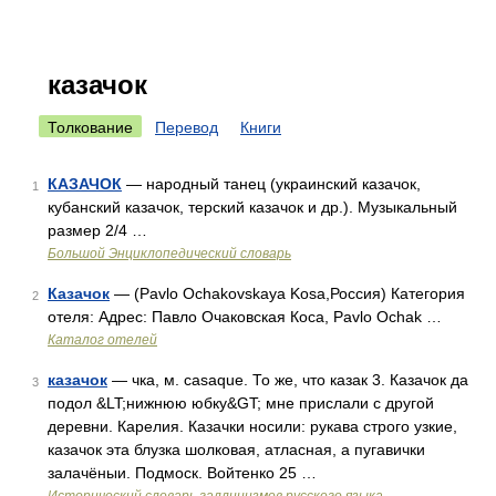
казачок
Толкование
Перевод
Книги
КАЗАЧОК
— народный танец (украинский казачок,
1
кубанский казачок, терский казачок и др.). Музыкальный
размер 2/4 …
Большой Энциклопедический словарь
Казачок
— (Pavlo Ochakovskaya Kosa,Россия) Категория
2
отеля: Адрес: Павло Очаковская Коса, Pavlo Ochak …
Каталог отелей
казачок
— чка, м. casaque. То же, что казак 3. Казачок да
3
подол &LT;нижнюю юбку&GT; мне прислали с другой
деревни. Карелия. Казачки носили: рукава строго узкие,
казачок эта блузка шолковая, атласная, а пугавички
залачёныи. Подмоск. Войтенко 25 …