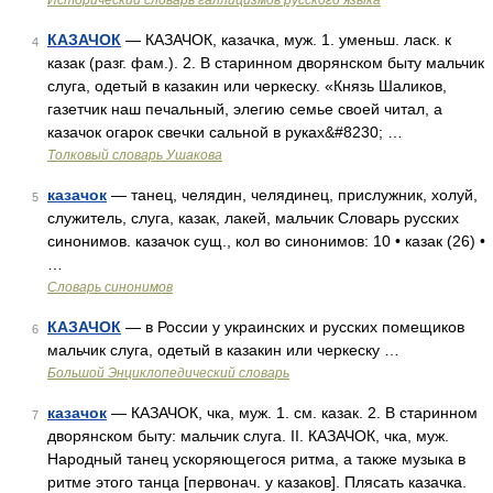
Исторический словарь галлицизмов русского языка
КАЗАЧОК
— КАЗАЧОК, казачка, муж. 1. уменьш. ласк. к
4
казак (разг. фам.). 2. В старинном дворянском быту мальчик
слуга, одетый в казакин или черкеску. «Князь Шаликов,
газетчик наш печальный, элегию семье своей читал, а
казачок огарок свечки сальной в руках&#8230; …
Толковый словарь Ушакова
казачок
— танец, челядин, челядинец, прислужник, холуй,
5
служитель, слуга, казак, лакей, мальчик Словарь русских
синонимов. казачок сущ., кол во синонимов: 10 • казак (26) •
…
Словарь синонимов
КАЗАЧОК
— в России у украинских и русских помещиков
6
мальчик слуга, одетый в казакин или черкеску …
Большой Энциклопедический словарь
казачок
— КАЗАЧОК, чка, муж. 1. см. казак. 2. В старинном
7
дворянском быту: мальчик слуга. II. КАЗАЧОК, чка, муж.
Народный танец ускоряющегося ритма, а также музыка в
ритме этого танца [первонач. у казаков]. Плясать казачка.